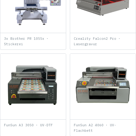
3x Brother PR 1055x ·
Creality Falcon2 Pro ·
Stickerei
Lasergravur
FunSun A3 3050 · UV-DTF
FunSun A2 4060 · UV-
Flachbett