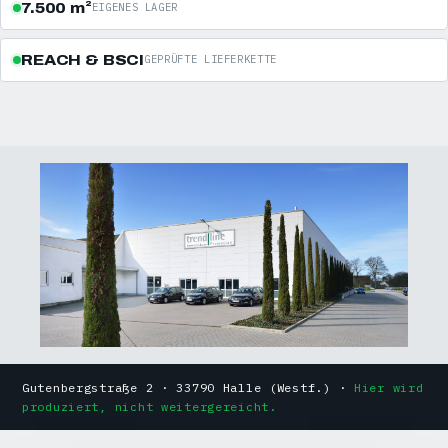
7.500 m²
EIGENES LAGER
REACH & BSCI
GEPRÜFTE LIEFERKETTE
Gutenbergstraße 2 · 33790 Halle (Westf.) ·
Hier wird
produziert, nicht weitergereicht.