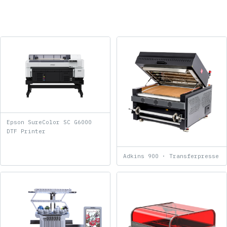
Epson SureColor SC G6000
DTF Printer
Adkins 900 · Transferpresse