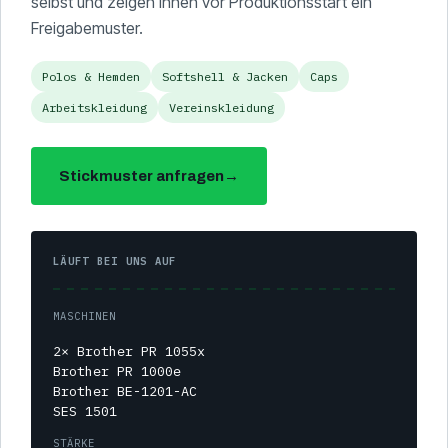
selbst und zeigen Ihnen vor Produktionsstart ein
Freigabemuster.
Polos & Hemden
Softshell & Jacken
Caps
Arbeitskleidung
Vereinskleidung
Stickmuster anfragen
→
LÄUFT BEI UNS AUF
MASCHINEN
2× Brother PR 1055x
Brother PR 1000e
Brother BE-1201-AC
SES 1501
STÄRKE