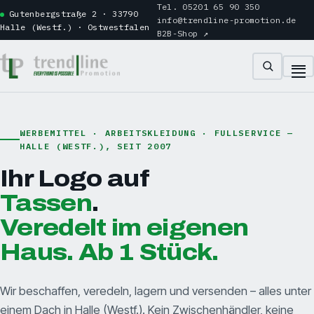
Tel. 05201 65 90 350
Gutenbergstraße 2 · 33790
info@trendline-promotion.de
Halle (Westf.) · Ostwestfalen
B2B-Shop ↗
WERBEMITTEL · ARBEITSKLEIDUNG · FULLSERVICE —
HALLE (WESTF.), SEIT 2007
Ihr Logo auf
Veredelt im eigenen
Haus. Ab 1 Stück.
Wir beschaffen, veredeln, lagern und versenden – alles unter
einem Dach in Halle (Westf.). Kein Zwischenhändler, keine